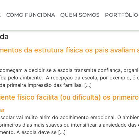
E
COMO FUNCIONA
QUEM SOMOS
PORTFÓLIO
ada
entos da estrutura física os pais avaliam a
s começam a decidir se a escola transmite confiança, orga
da pelo ambiente. A recepção da escola, por exemplo, é o
da primeira impressão das famílias. […]
e físico facilita (ou dificulta) os primeir
escolar vai muito além do acolhimento emocional. O ambie
primeiros dias mais suaves ou intensificar a ansiedade da
mento. A escola deve se […]