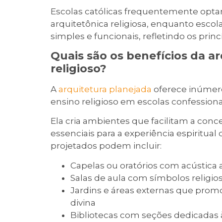
Escolas católicas frequentemente opt
arquitetônica religiosa, enquanto escol
simples e funcionais, refletindo os prin
Quais são os benefícios da a
religioso?
A
arquitetura planejada
oferece inúmero
ensino religioso em escolas confessiona
Ela cria ambientes que facilitam a con
essenciais para a experiência espiritu
projetados podem incluir:
Capelas ou oratórios com acústica 
Salas de aula com símbolos religio
Jardins e áreas externas que promo
divina
Bibliotecas com seções dedicadas à 