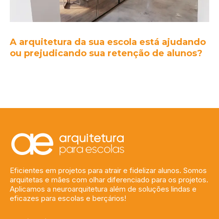
A arquitetura da sua escola está ajudando
ou prejudicando sua retenção de alunos?
Eficientes em projetos para atrair e fidelizar alunos. Somos
arquitetas e mães com olhar diferenciado para os projetos.
Aplicamos a neuroarquitetura além de soluções lindas e
eficazes para escolas e berçários!