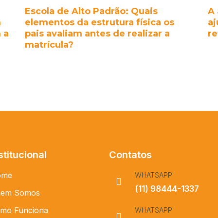
Escola de Alto Padrão: Quais
A 
m
elementos da estrutura física os
a
 a
pais avaliam antes de realizar a
re
matrícula?
stitucional
Contatos
ome
WHATSAPP
(11) 98444-1337
em Somos
mo Funciona
WHATSAPP