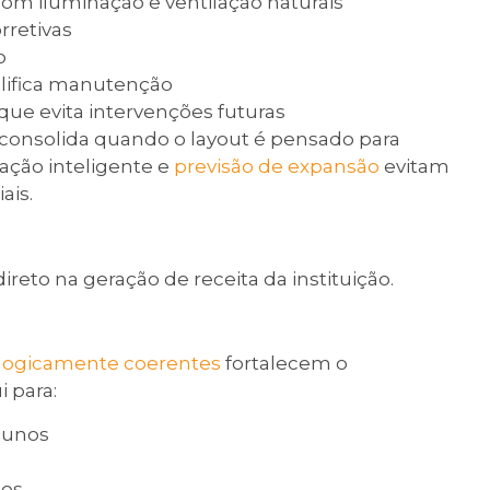
m iluminação e ventilação naturais
rretivas
o
plifica manutenção
que evita intervenções futuras
e consolida quando o layout é pensado para
ulação inteligente e
previsão de expansão
evitam
ais.
eto na geração de receita da instituição.
ogicamente coerentes
fortalecem o
i para:
lunos
dos