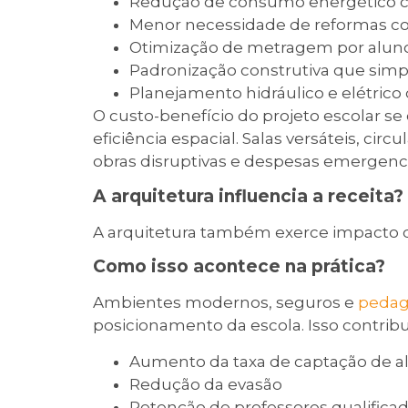
Redução de consumo energético co
Menor necessidade de reformas co
Otimização de metragem por alun
Padronização construtiva que sim
Planejamento hidráulico e elétrico 
O custo-benefício do projeto escolar s
eficiência espacial. Salas versáteis, circ
obras disruptivas e despesas emergenci
A arquitetura influencia a receita?
A arquitetura também exerce impacto dir
Como isso acontece na prática?
Ambientes modernos, seguros e
pedag
posicionamento da escola. Isso contribu
Aumento da taxa de captação de a
Redução da evasão
Retenção de professores qualifica